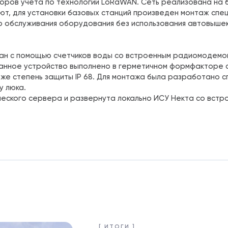
оров учета по технологии LoRaWAN. Сеть реализована на 
т, для установки базовых станций произведен монтаж спе
ю обслуживания оборудования без использования автовышек
ан с помощью счетчиков воды со встроенным радиомодемом 
нное устройство выполнено в герметичном формфакторе 
у же степень защиты IP 68. Для монтажа была разработано 
у люка.
ческого сервера и развернута локально ИСУ Некта со встр
[ ИТОГИ ]