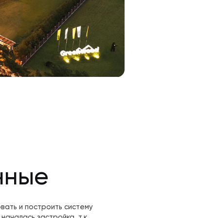
нные
ать и построить систему
началась застройка, т.к.