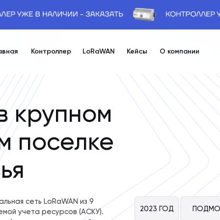
авная
Контроллер
LoRaWAN
Кейсы
О компании
в крупном
м поселке
ья
альная сеть LoRaWAN из 9
2023 ГОД
ПОДМО
емой учета ресурсов (АСКУ).