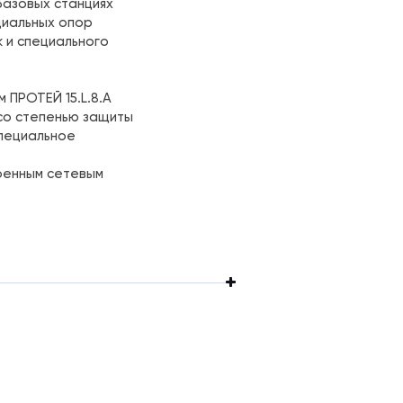
базовых станциях
циальных опор
 и специального
ПРОТЕЙ 15.L.8.A
со степенью защиты
специальное
оенным сетевым