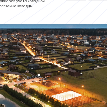
риборов учета холодной
атопляемые колодцы.